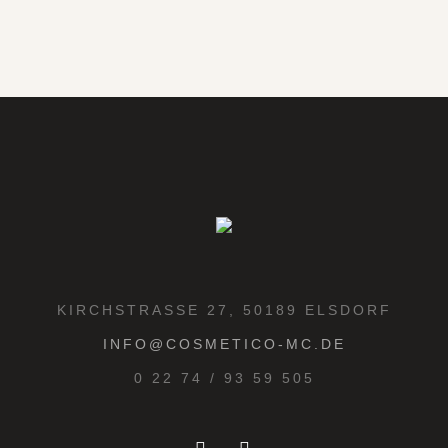
KIRCHSTRASSE 27, 50189 ELSDORF
INFO@COSMETICO-MC.DE
0 22 74 / 93 59 505