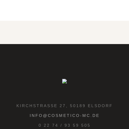
KIRCHSTRASSE 27, 50189 ELSDORF
INFO@COSMETICO-MC.DE
0 22 74 / 93 59 505