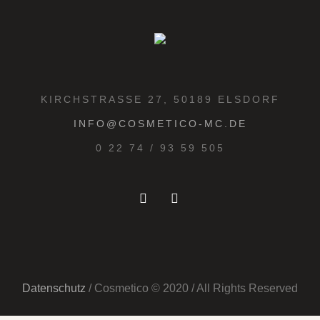
KIRCHSTRASSE 27, 50189 ELSDORF
INFO@COSMETICO-MC.DE
0 22 74 / 93 59 505
Datenschutz
/ Cosmetico © 2020 / All Rights Reserved