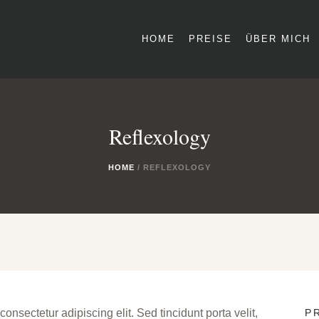
HOME
PREISE
ÜBER MICH
Reflexology
HOME
/
REFLEXOLOGY
onsectetur adipiscing elit. Sed tincidunt porta velit,
P