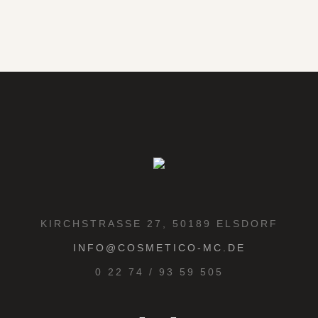
KIRCHSTRASSE 27, 50189 ELSDORF
INFO@COSMETICO-MC.DE
0 22 74 / 93 59 505